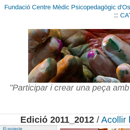
Fundació Centre Mèdic Psicopedagògic d'O
::
CA
"Participar i crear una peça amb
Edició 2011_2012
/
Acollir 
El projecte