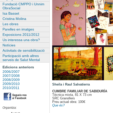
Fundació CMPPO i Unnim
ObraSocial
Isa Basset
Cristina Molina
Les obres
Parelles en imatges
Exposicions 2011/2012
Us interessa una obra?
Notícies
Activitats de sensibilització
Participació amb altres
serveis de Salut Mental
Edicions anteriors
2006/2007
2007/2008
2008/2009
2009/2010
Sheila i Raul Salvatierra
2010/2011
CUMBRE FAMILIAR DE SABIDURÍA
Tècnica mixta, 81 X 73 cm
SRC Granollers
Preu actual obra: 100€
Que és?
Organitza: