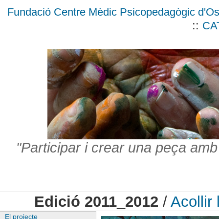
Fundació Centre Mèdic Psicopedagògic d'O
::
CA
"Participar i crear una peça amb
Edició 2011_2012
/
Acollir 
El projecte