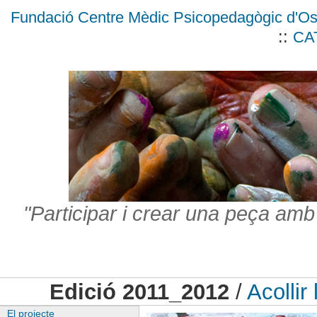
Fundació Centre Mèdic Psicopedagògic d'O
::
CA
"Participar i crear una peça amb
Edició 2011_2012
/
Acollir 
El projecte