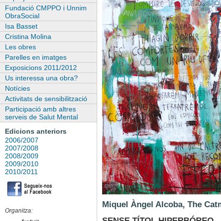
Fundació CMPPO i Unnim
ObraSocial
Isa Basset
Cristina Molina
Les obres
Parelles en imatges
Exposicions 2011/2012
Us interessa una obra?
Notícies
Activitats de sensibilització
Participació amb altres
serveis de Salut Mental
Edicions anteriors
2006/2007
2007/2008
2008/2009
2009/2010
2010/2011
Miquel Àngel Alcoba, The Catm
Organitza:
SENSE TÍTOL HIPERBÓREO