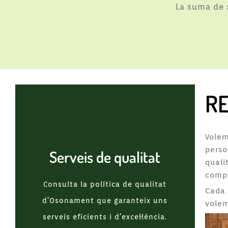
La suma de s
R
Volem
perso
Serveis de qualitat
quali
compl
Consulta la política de qualitat
Cada 
d’Osonament que garanteix uns
volem
serveis eficients i d’excel·lència.