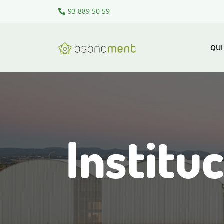
93 889 50 59
QUI
Institu