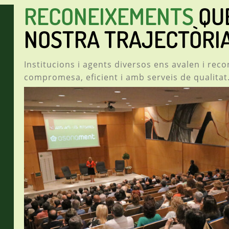
RECONEIXEMENTS
QUE
NOSTRA TRAJECTÒRI
Institucions i agents diversos ens avalen i rec
compromesa, eficient i amb serveis de qualitat