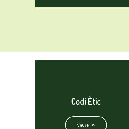
Codi Ètic
Veure