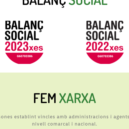
FEM
XARXA
rsones establint vincles amb administracions i agents
nivell comarcal i nacional.