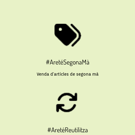
#AretéSegonaMà
Venda d'articles de segona mà
#AretéReutilitza