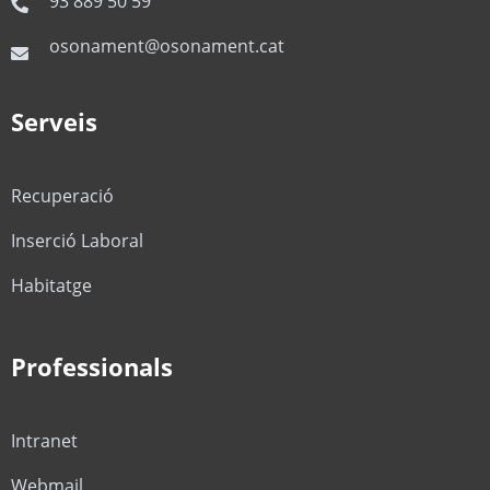
93 889 50 59
osonament@osonament.cat
Serveis
Recuperació
Inserció Laboral
Habitatge
Professionals
Intranet
Webmail