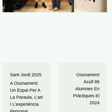
Navegació
Sant Jordi 2025
Osonament
d'entrades
Acull 89
A Osonament:
Alumnes En
Un Espai Per A
Pràctiques El
La Paraula, L’art
2024
I L’experiència
Personal