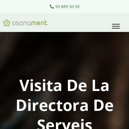
Pasa
93 889 50 59
al
contingut
Visita De La
Directora De
Serveis