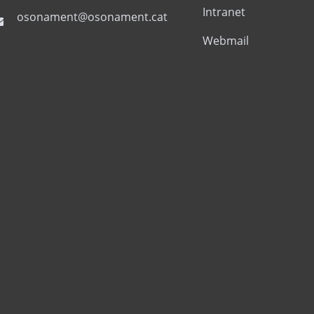
Intranet
osonament@osonament.cat
Webmail