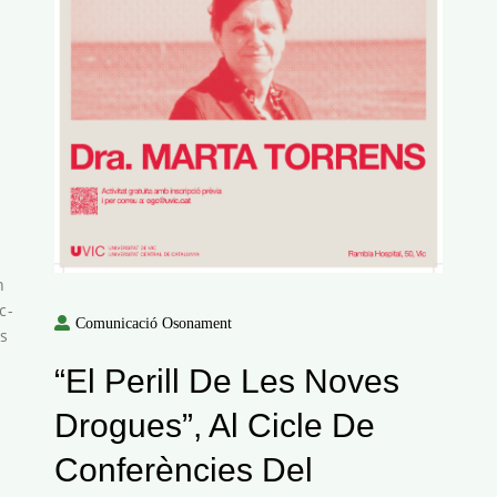
n
c-
Comunicació Osonament
es
“El Perill De Les Noves
Drogues”, Al Cicle De
Conferències Del