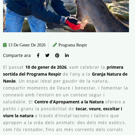
13 De Gener De 2026
Programa Respir
Comparte ara
El passat
10 de gener de 2026
, vam celebrar la
primera
sortida del Programa Respir
de l’any a la
Granja Natura de
Navàs
. Un espai ideal per gaudir de la natura,
compartir moments de lleure i benestar, i fomentar la
connexió amb l’entorn en un context segur i
saludable. El
Centre d’Apropament a la Natura
ofereix a
petits i grans la possibilitat de
tocar, veure, escoltar i
viure la natura
a través d’instal·lacions i tallers que
apropen a la vida dels animals: des dels més exòtics,
com l’ós rentador, fins als més corrents dels corrals