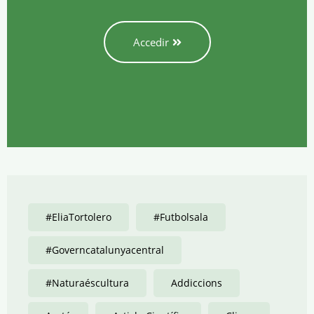
Accedir
#EliaTortolero
#futbolsala
#governcatalunyacentral
#Naturaéscultura
Addiccions