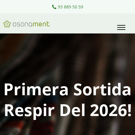
Pasa
93 889 50 59
al
contingut
Primera Sortida
Respir Del 2026!