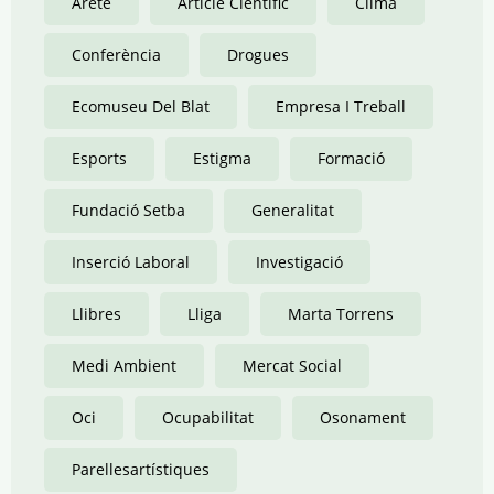
Areté
Article Científic
Clima
Conferència
Drogues
Ecomuseu Del Blat
Empresa I Treball
Esports
Estigma
Formació
Fundació Setba
Generalitat
Inserció Laboral
Investigació
Llibres
Lliga
Marta Torrens
Medi Ambient
Mercat Social
Oci
Ocupabilitat
Osonament
Parellesartístiques