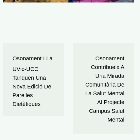
Navegació
Osonament I La
Osonament
d'entrades
Contribueix A
UVic-UCC
Una Mirada
Tanquen Una
Comunitària De
Nova Edició De
La Salut Mental
Parelles
Al Projecte
Dietètiques
Campus Salut
Mental