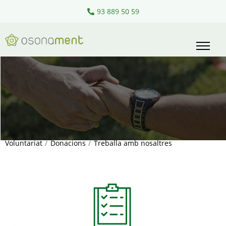
93 889 50 59
Voluntariat
/
Donacions
/
Treballa amb nosaltres