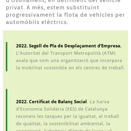
d’Osonament, en detriment del vehicle
privat. A més, estem substituint
progressivament la flota de vehicles per
automòbils elèctrics.
2022. Segell de Pla de Desplaçament d’Empresa.
L’Autoritat del Transport Metropolità (ATM)
avala que som una organització que incorpora
la mobilitat sostenible en els centres de treball.
2022. Certificat de Balanç Social
. La Xarxa
d’Economia Solidària (XES) de Catalunya
reconeix les tasques per la igualtat, el treball
de qualitat, la sostenibilitat ambiental, la
cooperació, l’absència d’ànim de lucre i el