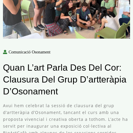
Comunicació Osonament
Quan L’art Parla Des Del Cor:
Clausura Del Grup D’artteràpia
D’Osonament
Avui hem celebrat la sessió de clausura del grup
d’artteràpia d’Osonament, tancant el curs amb una
proposta vivencial i creativa oberta a tothom. L’acte ha
servit per inaugurar una exposició col·lectiva al
BioArtCafè amb algunes de les creacions sorgides