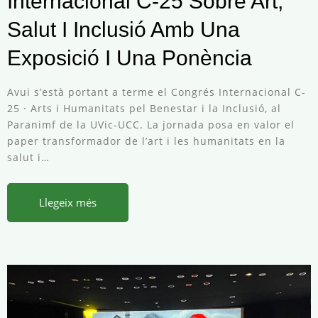
Internacional C-25 Sobre Art,
Salut I Inclusió Amb Una
Exposició I Una Ponència
Avui s’està portant a terme el Congrés Internacional C-
25 · Arts i Humanitats pel Benestar i la Inclusió, al
Paranimf de la UVic-UCC. La jornada posa en valor el
paper transformador de l’art i les humanitats en la
salut i…
Llegeix més