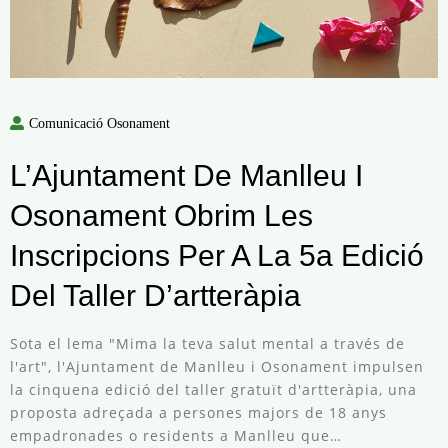
Comunicació Osonament
L’Ajuntament De Manlleu I
Osonament Obrim Les
Inscripcions Per A La 5a Edició
Del Taller D’artteràpia
Sota el lema "Mima la teva salut mental a través de
l'art", l'Ajuntament de Manlleu i Osonament impulsen
la cinquena edició del taller gratuït d'artteràpia, una
proposta adreçada a persones majors de 18 anys
empadronades o residents a Manlleu que…