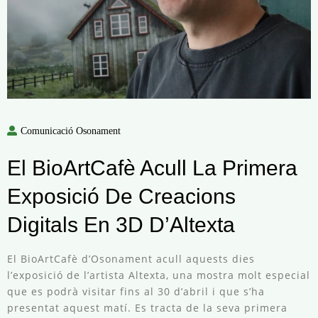
Comunicació Osonament
El BioArtCafè Acull La Primera
Exposició De Creacions
Digitals En 3D D’Altexta
El BioArtCafè d’Osonament acull aquests dies
l’exposició de l’artista Altexta, una mostra molt especial
que es podrà visitar fins al 30 d’abril i que s’ha
presentat aquest matí. Es tracta de la seva primera