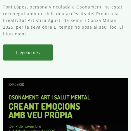
Toni López, persona vinculada a Osonament, ha estat
reconegut amb un dels deu accèssits del Premi a la
Creativitat Artística Agustí de Semir i Conxa Millán
2025, per la seva obra El temps ho posa al seu lloc. El
lliurament…
Llegeix més