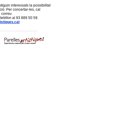
stiguin interessats la possibilitat
ció. Per concertar-les, cal
 correu
 telèfon al 93 889 50 59.
istiques.cat
..........................................