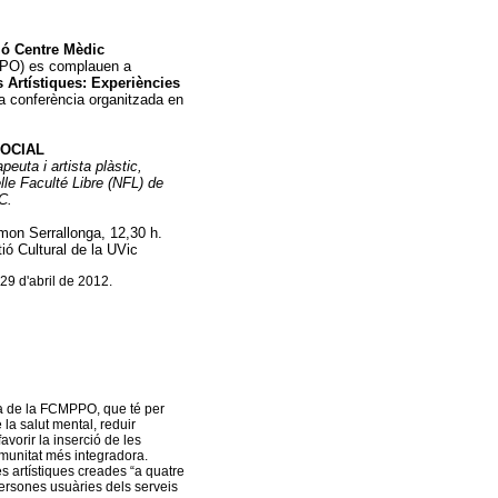
ó Centre Mèdic
O) es complauen a
s Artístiques: Experiències
la conferència organitzada en
SOCIAL
apeuta i artista plàstic,
le Faculté Libre (NFL) de
C.
imon Serrallonga, 12,30 h.
tió Cultural de la UVic
 29 d'abril de 2012.
va de la FCMPPO, que té per
e la salut mental, reduir
avorir la inserció de les
munitat més integradora.
s artístiques creades “a quatre
persones usuàries dels serveis