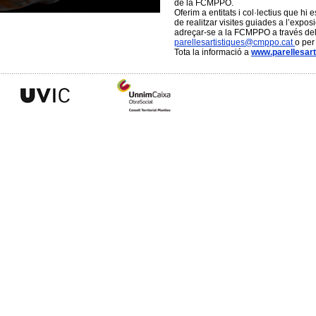
de la FCMPPO.
Oferim a entitats i col·lectius que hi e
de realitzar visites guiades a l’exposi
adreçar-se a la FCMPPO a través del
parellesartistiques@cmppo.cat
o per
Tota la informació a
www.parellesart
......................................................................................................................................................