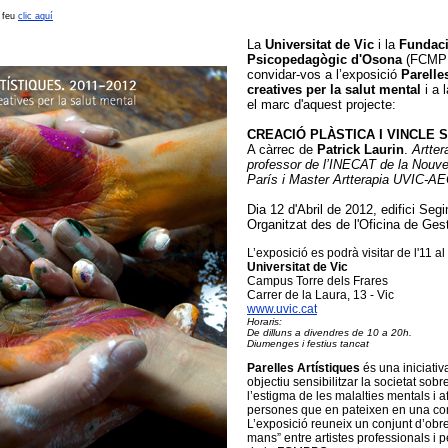
l feu
clic aquí
La
Universitat de Vic
i la
Fundaci
Psicopedagògic d'Osona
(FCMPP
convidar-vos a l’exposició
Parelle
creatives per la salut mental
i a 
el marc d'aquest projecte:
CREACIÓ PLÀSTICA I VINCLE 
A càrrec de
Patrick Laurin
.
Artter
professor de l’INECAT de la Nouvel
París i Master Artterapia UVIC-AE
Dia 12 d'Abril de 2012, edifici Seg
Organitzat des de
l'Oficina de Ges
L’exposició es podrà visitar de l'11 al
Universitat de Vic
Campus Torre dels Frares
Carrer de la Laura, 13 - Vic
www.uvic.cat
Horaris:
De dilluns a divendres de 10 a 20h.
Diumenges i festius tancat
Parelles Artístiques
és una iniciati
objectiu sensibilitzar la societat sobr
l’estigma de les malalties mentals i af
persones que en pateixen en una co
L’exposició reuneix un conjunt d’obre
mans” entre artistes professionals i 